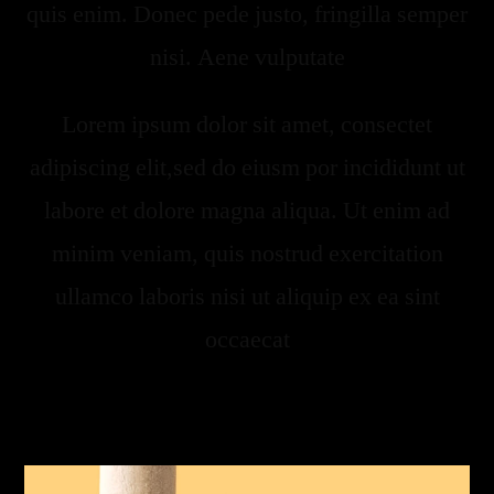
quis enim. Donec pede justo, fringilla semper
nisi. Aene vulputate
Lorem ipsum dolor sit amet, consectet
adipiscing elit,sed do eiusm por incididunt ut
labore et dolore magna aliqua. Ut enim ad
minim veniam, quis nostrud exercitation
ullamco laboris nisi ut aliquip ex ea sint
occaecat