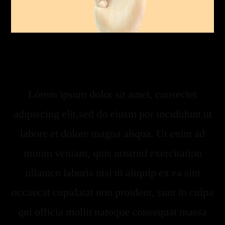
Lorem ipsum dolor sit amet, consectet
adipiscing elit,sed do eiusm por incididunt ut
labore et dolore magna aliqua. Ut enim ad
minim veniam, quis nostrud exercitation
ullamco laboris nisi ut aliquip ex ea sint
occaecat cupidatat non proident, sunt in culpa
qui officia mollit natoque consequat massa