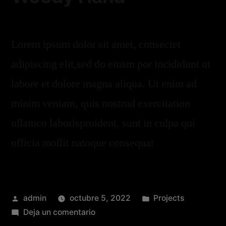
Lorem ipsum dolor sit amet, consectet
adipiscing elit,sed do eiusm por incididunt ut
labore et dolore magna aliqua. Ut enim ad
minim veniam, quis nostrud exercitation
ullamco laborisproident, sunt in culpa qui
officia mollit natoque consequat
admin
octubre 5, 2022
Projects
Deja un comentario