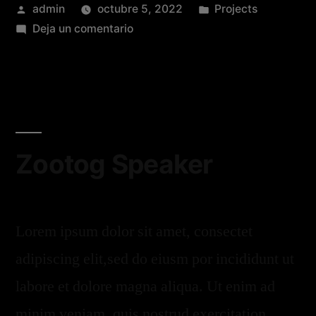
admin
octubre 5, 2022
Projects
Deja un comentario
Zootog Speaker
Lorem ipsum dolor sit amet, consectet
adipiscing elit,sed do eiusm por incididunt ut
labore et dolore magna aliqua. Ut enim ad
minim veniam, quis nostrud exercitation