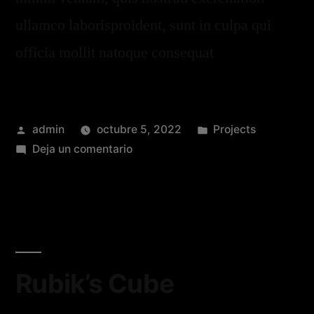
ullamco laborisproident, sunt in culpa qui
officia mollit natoque consequat
admin
octubre 5, 2022
Projects
Deja un comentario
Rubik’s Cube