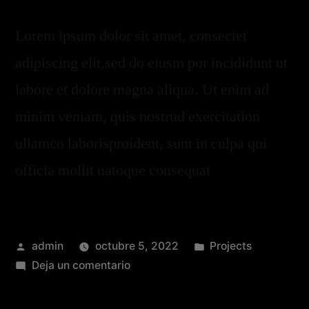
Lorem ipsum dolor sit amet, consectet
adipiscing elit,sed do eiusm por incididunt ut
labore et dolore magna aliqua. Ut enim ad
minim veniam, quis nostrud exercitation
ullamco laborisproident, sunt in culpa qui
officia mollit natoque consequat
admin
octubre 5, 2022
Projects
Deja un comentario