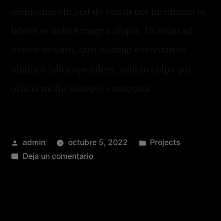
adipiscing elit,sed do eiusm por incididunt ut
labore et dolore magna aliqua. Ut enim ad
minim veniam, quis nostrud exercitation
ullamco laborisproident, sunt in culpa qui
officia mollit natoque consequat
admin
octubre 5, 2022
Projects
Deja un comentario