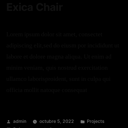
Exica Chair
Lorem ipsum dolor sit amet, consectet
adipiscing elit,sed do eiusm por incididunt ut
labore et dolore magna aliqua. Ut enim ad
minim veniam, quis nostrud exercitation
ullamco laborisproident, sunt in culpa qui
officia mollit natoque consequat
admin
octubre 5, 2022
Projects