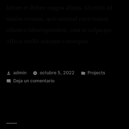
labore et dolore magna aliqua. Ut enim ad
minim veniam, quis nostrud exercitation
ullamco laborisproident, sunt in culpa qui
officia mollit natoque consequat
admin
octubre 5, 2022
Projects
Deja un comentario