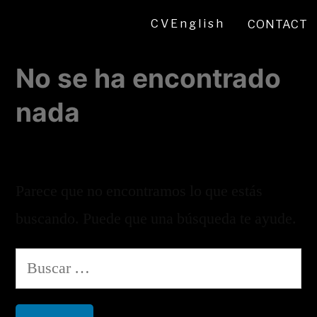
CV
English
CONTACT
No se ha encontrado
nada
Parece que no encontramos lo que estás
buscando. Puede que una búsqueda te ayude.